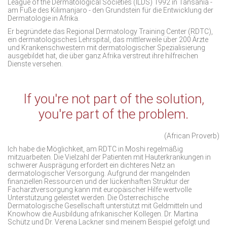
League of the Dermatological Societies (ILDS) 1992 in Tansania -
am Fuße des Kilimanjaro - den Grundstein für die Entwicklung der
Dermatologie in Afrika.
Er begründete das Regional Dermatology Training Center (RDTC),
ein dermatologisches Lehrspital, das mittlerweile über 200 Ärzte
und Krankenschwestern mit dermatologischer Spezialisierung
ausgebildet hat, die über ganz Afrika verstreut ihre hilfreichen
Dienste versehen.
If you're not part of the solution,
you're part of the problem.
(African Proverb)
Ich habe die Möglichkeit, am RDTC in Moshi regelmäßig
mitzuarbeiten. Die Vielzahl der Patienten mit Hauterkrankungen in
schwerer Ausprägung erfordert ein dichteres Netz an
dermatologischer Versorgung. Aufgrund der mangelnden
finanziellen Ressourcen und der lückenhaften Struktur der
Facharztversorgung kann mit europäischer Hilfe wertvolle
Unterstützung geleistet werden. Die Österreichische
Dermatologische Gesellschaft unterstützt mit Geldmitteln und
Knowhow die Ausbildung afrikanischer Kollegen. Dr. Martina
Schütz und Dr. Verena Lackner sind meinem Beispiel gefolgt und