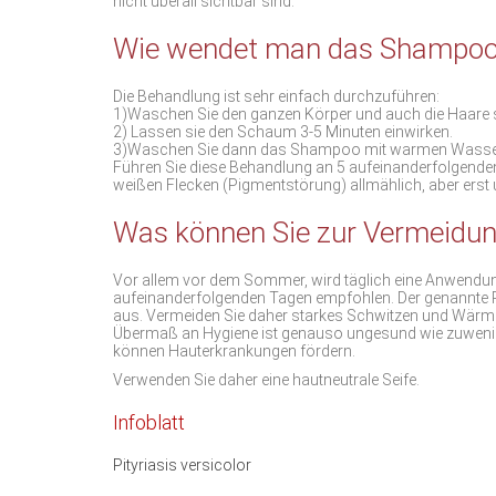
nicht überall sichtbar sind.
Wie wendet man das Shampoo
Die Behandlung ist sehr einfach durchzuführen:
1)Waschen Sie den ganzen Körper und auch die Haare 
2) Lassen sie den Schaum 3-5 Minuten einwirken.
3)Waschen Sie dann das Shampoo mit warmen Wasser a
Führen Sie diese Behandlung an 5 aufeinanderfolgend
weißen Flecken (Pigmentstörung) allmählich, aber erst
Was können Sie zur Vermeidun
Vor allem vor dem Sommer, wird täglich eine Anwend
aufeinanderfolgenden Tagen empfohlen. Der genannte Pi
aus. Vermeiden Sie daher starkes Schwitzen und Wärme
Übermaß an Hygiene ist genauso ungesund wie zuweni
können Hauterkrankungen fördern.
Verwenden Sie daher eine hautneutrale Seife.
Infoblatt
Pityriasis versicolor