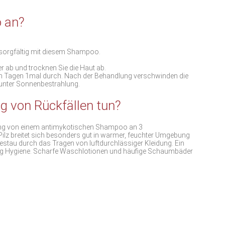
 an?
sorgfältig mit diesem Shampoo.
b und trocknen Sie die Haut ab.
en Tagen 1mal durch. Nach der Behandlung verschwinden die
 unter Sonnenbestrahlung.
g von Rückfällen tun?
ung von einem antimykotischen Shampoo an 3
lz breitet sich besonders gut in warmer, feuchter Umgebung
stau durch das Tragen von luftdurchlässiger Kleidung. Ein
g Hygiene. Scharfe Waschlotionen und häufige Schaumbäder