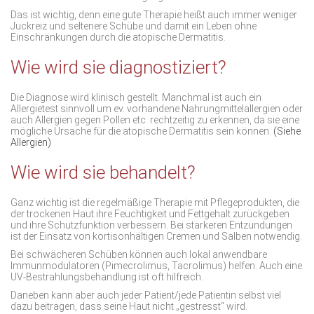
Das ist wichtig, denn eine gute Therapie heißt auch immer weniger
Juckreiz und seltenere Schübe und damit ein Leben ohne
Einschränkungen durch die atopische Dermatitis.
Wie wird sie diagnostiziert?
Die Diagnose wird klinisch gestellt. Manchmal ist auch ein
Allergietest sinnvoll um ev. vorhandene Nahrungmittelallergien oder
auch Allergien gegen Pollen etc. rechtzeitig zu erkennen, da sie eine
mögliche Ursache für die atopische Dermatitis sein können.
(Siehe
Allergien)
Wie wird sie behandelt?
Ganz wichtig ist die regelmäßige Therapie mit Pflegeprodukten, die
der trockenen Haut ihre Feuchtigkeit und Fettgehalt zurückgeben
und ihre Schutzfunktion verbessern. Bei stärkeren Entzündungen
ist der Einsatz von kortisonhältigen Cremen und Salben notwendig.
Bei schwächeren Schüben können auch lokal anwendbare
Immunmodulatoren (Pimecrolimus, Tacrolimus) helfen. Auch eine
UV-Bestrahlungsbehandlung ist oft hilfreich.
Daneben kann aber auch jeder Patient/jede Patientin selbst viel
dazu beitragen, dass seine Haut nicht „gestresst“ wird.